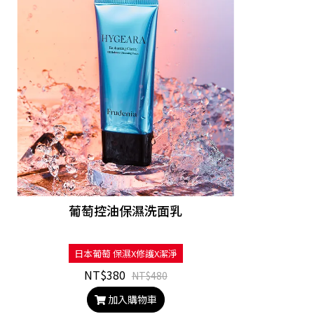
葡萄控油保濕洗面乳
日本葡萄 保濕X修護X潔淨
NT$380
NT$480
加入購物車