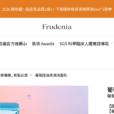
2026 周年慶✨指定商品買1送1✨下單贈柳橙保濕精華液8ml*1瓶💖
容展官方推薦👍
獎項 Awards
SGS 科學臨床人體實證專區
,
最新優惠
新客必買
葡萄控油保濕洗面乳
葡
葡萄
【
【葡