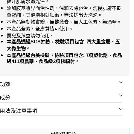
提升肌膚水嫩光澤。
添加胺基酸界面活性劑，溫和去除髒污，洗後肌膚不乾
澀緊繃。其泡泡相對細緻，無法搓出大泡泡。
本產品無動物實驗
、
無雌激素、無人工色素、無酒精。
本產品全素、全膚質皆可使用。
嬰兒及孩童請勿使用。
本產品通過SGS抽檢，檢驗項目包含: 四大重金屬、五
大微生物。
本產品通過台美檢驗，檢驗項目包含: 7項塑化劑、食品
級411項農藥、食品級3項核輻射。
功效
成分
用法及注意事項
付款及配送