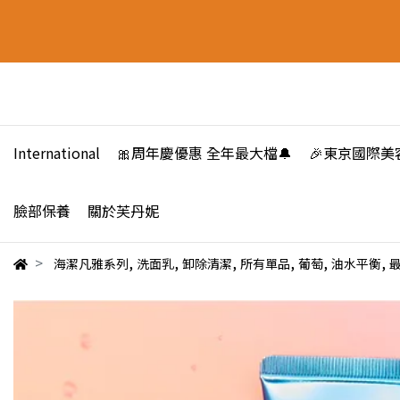
International
🎀周年慶優惠 全年最大檔🔔
🎉東京國際美
臉部保養
關於芙丹妮
,
,
,
,
,
,
海潔凡雅系列
洗面乳
卸除清潔
所有單品
葡萄
油水平衡