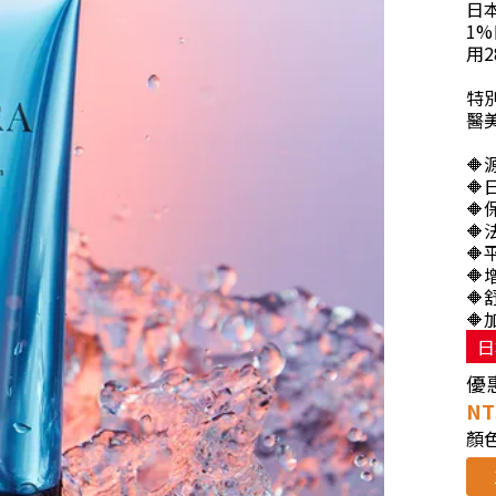
日本
1%
用
特
醫


🔶



🔶

日
優
NT
顏