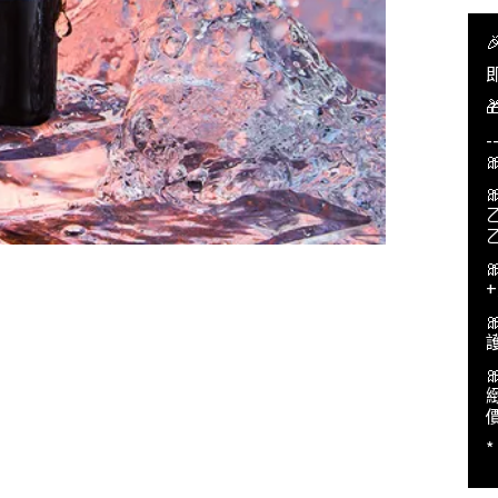
即
-
價