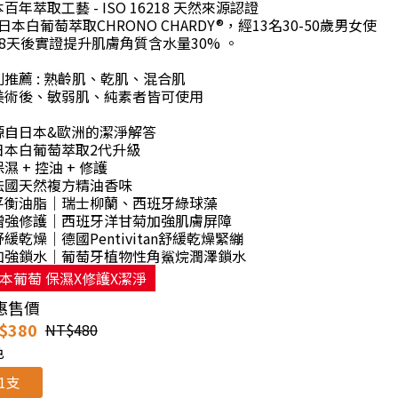
百年萃取工藝 - ISO 16218 天然來源認證
日本白葡萄萃取CHRONO CHARDY®，經13名30-50歲男女使
28天後實證提升肌膚角質含水量30% 。
別推薦 : 熟齡肌、乾肌、混合肌
美術後、敏弱肌、純素者皆可使用
源自日本&歐洲的潔淨解答
日本白葡萄萃取2代升級
保濕 + 控油 + 修護
法國天然複方精油香味
平衡油脂｜瑞士柳蘭、西班牙綠球藻
增強修護｜西班牙洋甘菊加強肌膚屏障
舒緩乾燥｜德國Pentivitan舒緩乾燥緊繃
加強鎖水｜葡萄牙植物性角鯊烷潤澤鎖水
本葡萄 保濕X修護X潔淨
惠售價
$380
NT$480
色
1支