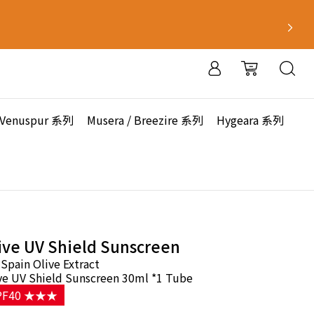
Venuspur 系列
Musera / Breezire 系列
Hygeara 系列
ive UV Shield Sunscreen
Spain Olive Extract
ve UV Shield Sunscreen 30ml *1 Tube
PF40 ★★★