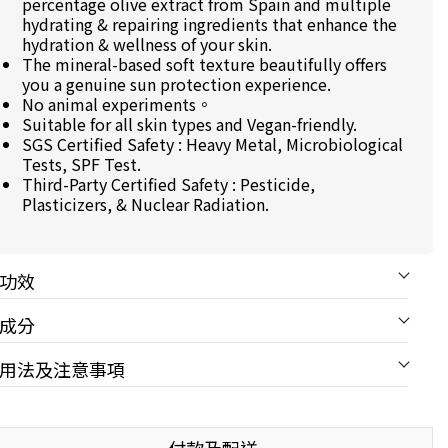
percentage olive extract from Spain and multiple
hydrating & repairing ingredients that enhance the
hydration & wellness of your skin.
The mineral-based soft texture beautifully offers
you a genuine sun protection experience.
No animal experiments。
Suitable for all skin types and Vegan-friendly.
SGS Certified Safety : Heavy Metal, Microbiological
Tests, SPF Test.
Third-Party Certified Safety : Pesticide,
Plasticizers, & Nuclear Radiation.
功效
成分
用法及注意事項