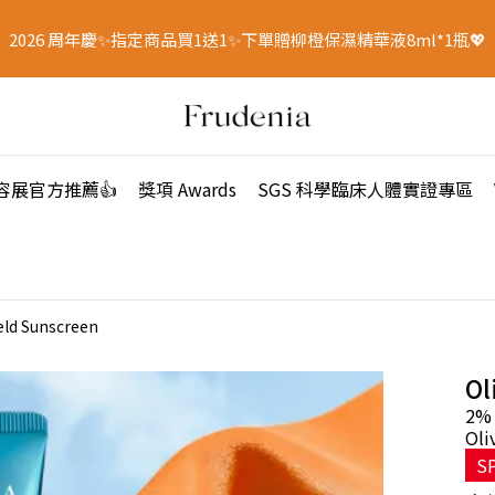
2026 周年慶✨指定商品買1送1✨下單贈柳橙保濕精華液8ml*1瓶💖
容展官方推薦👍
獎項 Awards
SGS 科學臨床人體實證專區
eld Sunscreen
Ol
2% 
Oli
S